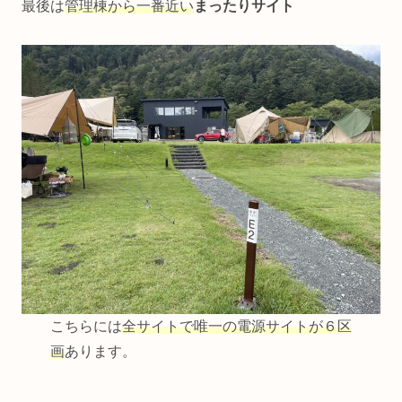
最後は
管理棟から一番近い
まったりサイト
こちらには
全サイトで唯一の電源サイトが６区
画
あります。