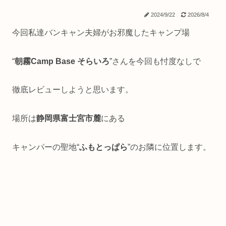
2024/9/22
2026/8/4
今回私達バンキャン夫婦がお邪魔したキャンプ場
“
朝霧Camp Base そらいろ
”さんを今回も忖度なしで
徹底レビューしようと思います。
場所は
静岡県富士宮市麓
にある
キャンパーの聖地“
ふもとっぱら
”のお隣に位置します。