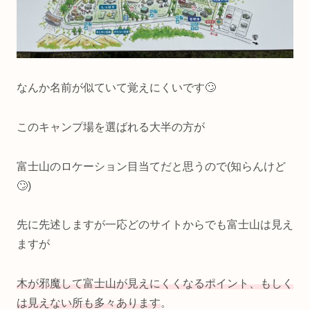
なんか名前が似ていて覚えにくいです🙄
このキャンプ場を選ばれる大半の方が
富士山のロケーション目当てだと思うので(知らんけど
🙄)
先に先述しますが一応どのサイトからでも富士山は見え
ますが
木が邪魔して富士山が見えにくくなるポイント
、
もしく
は
見えない
所
も多々あります
。