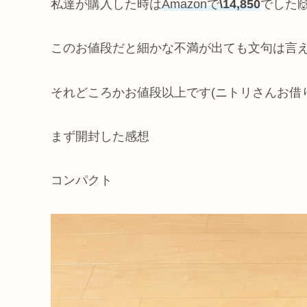
私達が購入した時は
Amazonで
\14,850
でした
このお値段だと細かな不満が出ても文句は言え
それどころかお値段以上です(ニトリさんお借り
まず開封した感想
コンパクト