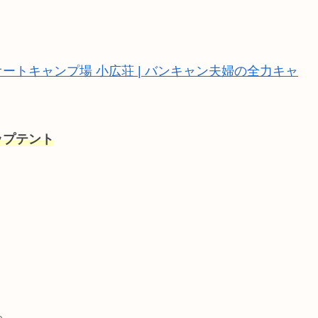
トキャンプ場 小広荘 | バンキャン夫婦の全力キャ
ップテント