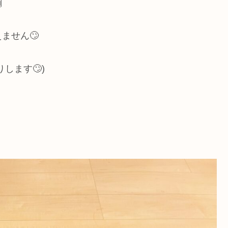

ません🙄
します🙄)