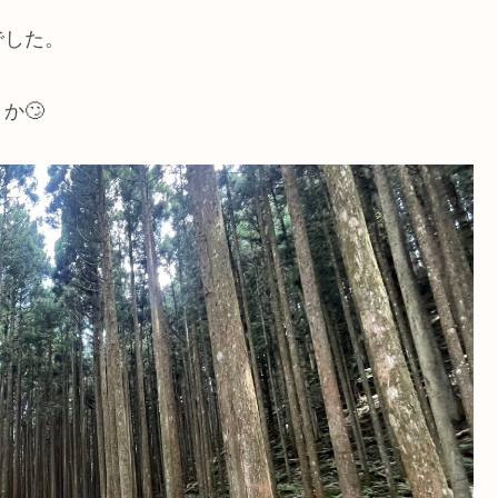
でした。
か🙄