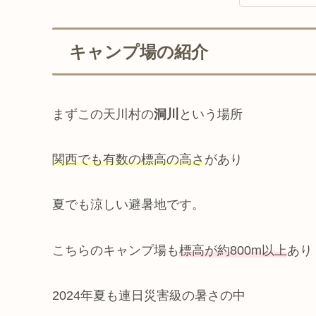
キャンプ場の紹介
まずこの天川村の
洞川
という場所
関西でも有数の標高の高さ
があり
夏でも涼しい避暑地です。
こちらのキャンプ場も
標高が約800m
以上
あり
2024年夏も連日災害級の暑さの中