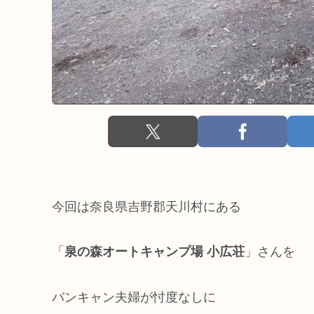
今回は奈良県吉野郡天川村にある
「
泉の森オートキャンプ場 小広荘
」さんを
バンキャン夫婦が忖度なしに