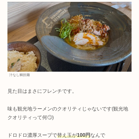
汁なし鯛担麺
見た目はまさにフレンチです。
味も観光地ラーメンのクオリティじゃないです(観光地
クオリティって何🙄)
ドロドロ濃厚スープで
替え玉が
100円
なんで