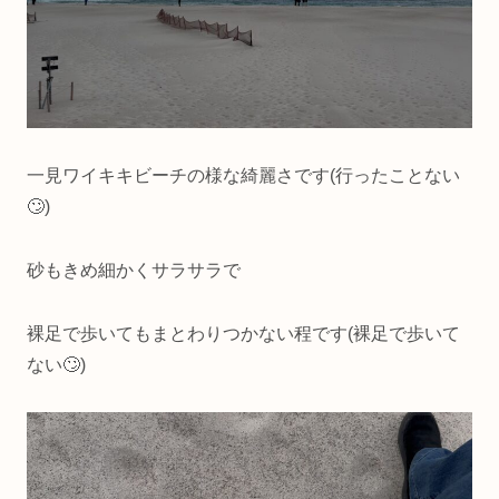
一見ワイキキビーチの様な綺麗さです(行ったことない
🙄)
砂もきめ細かくサラサラで
裸足で歩いてもまとわりつかない程です(裸足で歩いて
ない🙄)