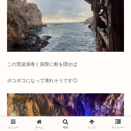
この荒波渦巻く洞窟に船を隠せば
ボコボコになって壊れそうです🙄
メニュー
ホーム
検索
トップ
サイドバー