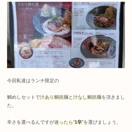
今回私達はランチ限定の
鯛めしセットで
汁あり鯛担麺
と
汁なし鯛担麺
を頂きまし
た。
辛さを選べるんですが
迷ったら“
1辛
”
を選びましょう。